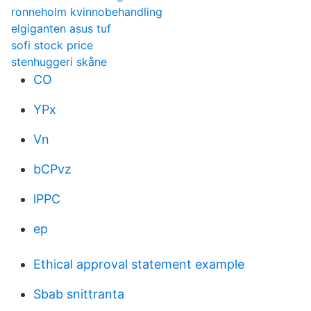
ronneholm kvinnobehandling
elgiganten asus tuf
sofi stock price
stenhuggeri skåne
CO
YPx
Vn
bCPvz
lPPC
ep
Ethical approval statement example
Sbab snittranta